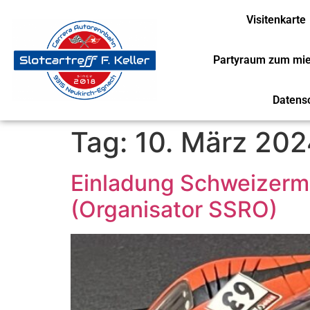
Visitenkarte
Partyraum zum mi
Datens
Tag:
10. März 202
Einladung Schweizerme
(Organisator SSRO)